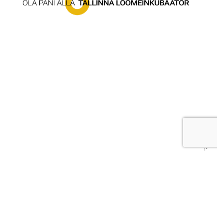
POOD
Spordiriided