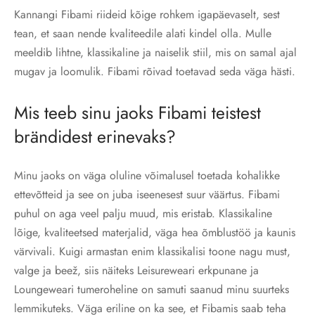
Kannangi Fibami riideid kõige rohkem igapäevaselt, sest
tean, et saan nende kvaliteedile alati kindel olla. Mulle
meeldib lihtne, klassikaline ja naiselik stiil, mis on samal ajal
mugav ja loomulik. Fibami rõivad toetavad seda väga hästi.
Mis teeb sinu jaoks Fibami teistest
brändidest erinevaks?
Minu jaoks on väga oluline võimalusel toetada kohalikke
ettevõtteid ja see on juba iseenesest suur väärtus. Fibami
puhul on aga veel palju muud, mis eristab. Klassikaline
lõige, kvaliteetsed materjalid, väga hea õmblustöö ja kaunis
värvivali. Kuigi armastan enim klassikalisi toone nagu must,
valge ja beež, siis näiteks Leisureweari erkpunane ja
Loungeweari tumeroheline on samuti saanud minu suurteks
lemmikuteks. Väga eriline on ka see, et Fibamis saab teha