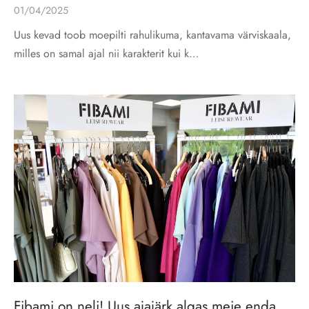
01/04/2025
Uus kevad toob moepilti rahulikuma, kantavama värviskaala,
milles on samal ajal nii karakterit kui k…
Fibami on neli! Uus ajajärk algas meie enda