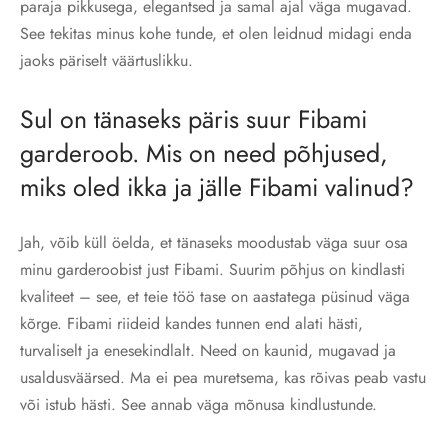
paraja pikkusega, elegantsed ja samal ajal väga mugavad.
See tekitas minus kohe tunde, et olen leidnud midagi enda
jaoks päriselt väärtuslikku.
Sul on tänaseks päris suur Fibami
garderoob. Mis on need põhjused,
miks oled ikka ja jälle Fibami valinud?
Jah, võib küll öelda, et tänaseks moodustab väga suur osa
minu garderoobist just Fibami. Suurim põhjus on kindlasti
kvaliteet – see, et teie töö tase on aastatega püsinud väga
kõrge. Fibami riideid kandes tunnen end alati hästi,
turvaliselt ja enesekindlalt. Need on kaunid, mugavad ja
usaldusväärsed. Ma ei pea muretsema, kas rõivas peab vastu
või istub hästi. See annab väga mõnusa kindlustunde.