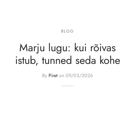
sid
id
BLOG
id
Marju lugu: kui rõivas
istub, tunned seda kohe
By
Piret
on
09/03/2026