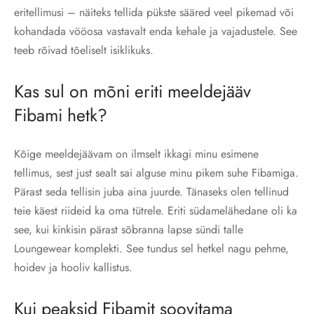
eritellimusi – näiteks tellida pükste sääred veel pikemad või
kohandada vööosa vastavalt enda kehale ja vajadustele. See
teeb rõivad tõeliselt isiklikuks.
Kas sul on mõni eriti meeldejääv
Fibami hetk?
Kõige meeldejäävam on ilmselt ikkagi minu esimene
tellimus, sest just sealt sai alguse minu pikem suhe Fibamiga.
Pärast seda tellisin juba aina juurde. Tänaseks olen tellinud
teie käest riideid ka oma tütrele. Eriti südamelähedane oli ka
see, kui kinkisin pärast sõbranna lapse sündi talle
Loungewear komplekti. See tundus sel hetkel nagu pehme,
hoidev ja hooliv kallistus.
Kui peaksid Fibamit soovitama