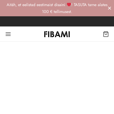
Aitäh, et eelistad eestimaist disaini
! TASUTA tarne alates
100 € tellimusest.
Back
Back
Back
OD
TRI STUUDIO
gewear -20%
RI STUUDIO
kt
urewear
iriided