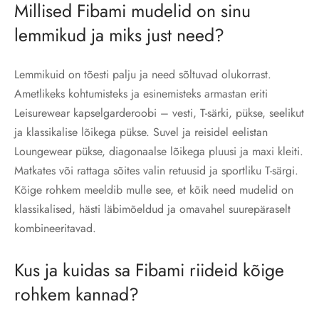
Millised Fibami mudelid on sinu
lemmikud ja miks just need?
Lemmikuid on tõesti palju ja need sõltuvad olukorrast.
Ametlikeks kohtumisteks ja esinemisteks armastan eriti
Leisurewear kapselgarderoobi – vesti, T-särki, pükse, seelikut
ja klassikalise lõikega pükse. Suvel ja reisidel eelistan
Loungewear pükse, diagonaalse lõikega pluusi ja maxi kleiti.
Matkates või rattaga sõites valin retuusid ja sportliku T-särgi.
Kõige rohkem meeldib mulle see, et kõik need mudelid on
klassikalised, hästi läbimõeldud ja omavahel suurepäraselt
kombineeritavad.
Kus ja kuidas sa Fibami riideid kõige
rohkem kannad?