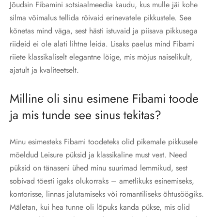
Jõudsin Fibamini sotsiaalmeedia kaudu, kus mulle jäi kohe
silma võimalus tellida rõivaid erinevatele pikkustele. See
kõnetas mind väga, sest hästi istuvaid ja piisava pikkusega
riideid ei ole alati lihtne leida. Lisaks paelus mind Fibami
riiete klassikaliselt elegantne lõige, mis mõjus naiselikult,
ajatult ja kvaliteetselt.
Milline oli sinu esimene Fibami toode
ja mis tunde see sinus tekitas?
Minu esimesteks Fibami toodeteks olid pikemale pikkusele
mõeldud Leisure püksid ja klassikaline must vest. Need
püksid on tänaseni ühed minu suurimad lemmikud, sest
sobivad tõesti igaks olukorraks – ametlikuks esinemiseks,
kontorisse, linnas jalutamiseks või romantiliseks õhtusöögiks.
Mäletan, kui hea tunne oli lõpuks kanda pükse, mis olid