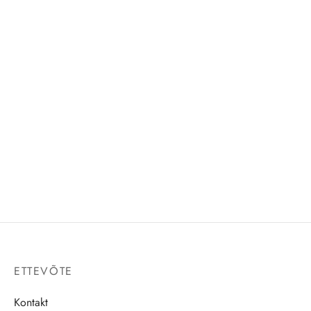
sid
id
id
ETTEVÕTE
Kontakt