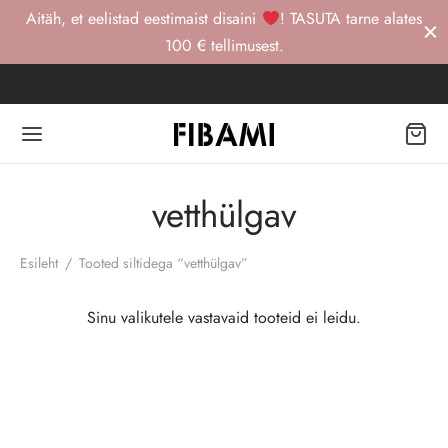
Aitäh, et eelistad eestimaist disaini
! TASUTA tarne alates
100 € tellimusest.
Back
Back
Back
vetthülgav
OD
TRI STUUDIO
Esileht
/
Tooted siltidega “vetthülgav”
gewear -20%
RI STUUDIO
kt
Sinu valikutele vastavaid tooteid ei leidu.
urewear
iriided