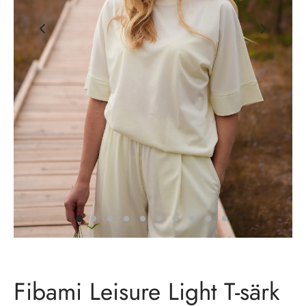
sid
id
id
Fibami Leisure Light T-särk