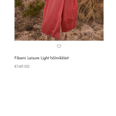
Fibami Leisure Light hõlmikkleit
Fi
€
149.00
€