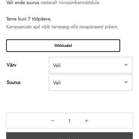
Vali enda suurus
vastavalt rinnaümbermõõdule.
Tarne
kuni 7 tööpäeva.
Kampaaniate ajal võib tarneaeg olla tavapärasest pikem.
Mõõdutabel
Värv
Suurus