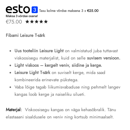
Tasu kolme võrdse maksena 3 x
€
25.00
€
75.00
Hinnatud
/5
4
kliendi hinnangu põhjal
Fibami Leisure T-särk
Uus tooteliin Leisure Light
on valmistatud juba tuttavast
viskoosisegu materjalist, kuid on selle
suvisem versioon.
Light viskoos – kergelt veniv, siidine ja kerge.
Leisure Light T-särk
on suviselt kerge, mida saad
kombineerida erinevate pükstega.
Vaba lõige tagab liikumisvabaduse ning pehmelt langev
kangas loob kerge ja naiseliku silueti.
Materjal
:
Viskoosisegu kangas on väga kehasõbralik. Tänu
elastaaani sisaldusele on veniv ning kortsub minimaalselt.