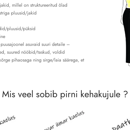
jakid, millel on struktureeritud õlad
triga pluusid/jakid
did/pluusid/püksid
ine
l puusajoonel asuvaid suuri detaile –
ked, suured nööbid/taskud, voldid
õrge pihaosaga ning sirge/laia säärega, et
Mis veel sobib pirni kehakujule ?