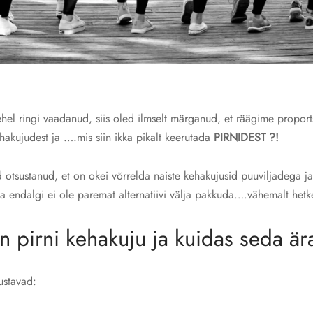
hel ringi vaadanud, siis oled ilmselt märganud, et räägime proport
hakujudest ja ….mis siin ikka pikalt keerutada
PIRNIDEST ?!
d otsustanud, et on okei võrrelda naiste kehakujusid puuviljadega 
ga endalgi ei ole paremat alternatiivi välja pakkuda….vähemalt hetk
on pirni kehakuju ja kuidas seda är
ustavad: