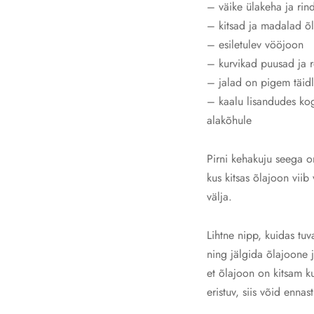
– väike ülakeha ja rin
– kitsad ja madalad õ
– esiletulev vööjoon
– kurvikad puusad ja 
– jalad on pigem täidl
– kaalu lisandudes kog
alakõhule
Pirni kehakuju seega 
kus kitsas õlajoon viib
välja.
Lihtne nipp, kuidas tu
ning jälgida õlajoone 
et õlajoon on kitsam k
eristuv, siis võid enna