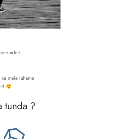
sioonidest,
ja ka meie läheme
el!
a tunda ?