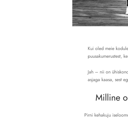
Kui oled meie kodule
puusakumerustest, ke
Jah – nii on ühiskon
asjaga kaasa, sest e
Milline 
Pirni kehakuju iseloom