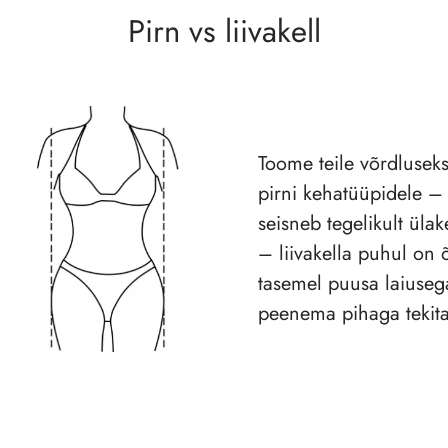
Pirn vs liivakell
Toome teile võrdluseks 
pirni kehatüüpidele –
seisneb tegelikult üla
– liivakella puhul on 
tasemel puusa laiuseg
peenema pihaga tekitab 