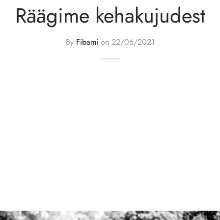
Räägime kehakujudest
By
Fibami
on
22/06/2021