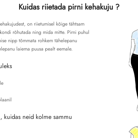
Kuidas riietada pirni kehakuju ?
kehakujudest, on riietumisel kõige tähtsam
rkondi rõhutada ning mida mitte. Pirni puhul
mise nipp tõmmata rohkem tähelepanu
helepanu laiema puusa pealt eemale.
tuleks
le
laanil
d, kuidas neid kolme sammu