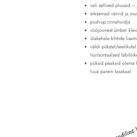
vali sellised pluusid – 
erksamad värvid ja mus
push-up rinnahoidja
vööjoonest ümber klei
ülakehale kihtide lisam
väldi pükstel/seelikute
horisontaalsed läbilõi
püksid peaksid olema k
luua parem tasakaal