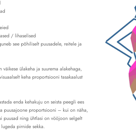
d
lad
reied
ased / lihaselised
uneb see põhiliselt puusadele, reitele ja
on väikese ülakeha ja suurema alakehaga,
 visuaalselt keha proportsiooni tasakaalust
vastada enda kehakuju on seista peegli ees
ja puusajoone proportsiooni – kui on näha,
ui puusad ning ühtlasi on vööjoon selgelt
st lugeda pirnide sekka.