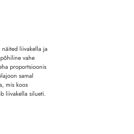
näited liivakella ja
 põhiline vahe
keha proportsioonis
õlajoon samal
a, mis koos
liivakella silueti.