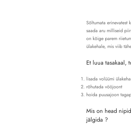
Sõltumata erinevatest 
saada aru milliseid pii
on kõige parem riietu
ülakehale, mis viib tä
Et luua tasakaal, 
lisada volüümi ülakeha
rõhutada vööjoont
hoida puusajoon tagap
Mis on head nipi
jälgida ?